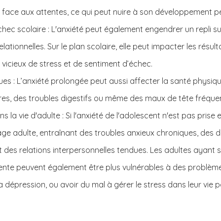
e face aux attentes, ce qui peut nuire à son développement p
chec scolaire : L'anxiété peut également engendrer un repli sur
elationnelles. Sur le plan scolaire, elle peut impacter les résult
 vicieux de stress et de sentiment d’échec.
es : L’anxiété prolongée peut aussi affecter la santé physiq
res, des troubles digestifs ou même des maux de tête fréque
a vie d'adulte : Si l'anxiété de l'adolescent n'est pas prise e
'âge adulte, entraînant des troubles anxieux chroniques, des di
t des relations interpersonnelles tendues. Les adultes ayant s
ente peuvent également être plus vulnérables à des problèm
dépression, ou avoir du mal à gérer le stress dans leur vie p