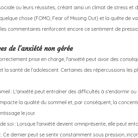
sociale ou leurs réussites, créant ainsi un climat de stress et d
uelque chose (FOMO, Fear of Missing Out) et la quête de val
et les commentaires renforcent encore ce sentiment de pressio
es de l'anxiété non gérée
correctement prise en charge, l'anxiété peut avoir des conséq
 et la santé de l’adolescent. Certaines des répercussions les p
il : L'anxiété peut entraîner des difficultés à s'endormir ou 
impacte la qualité du sommeil et, par conséquent, la concentr
tissage le jour.
 de soi : Lorsque l'anxiété devient omniprésente, elle peut ent
t. Ce dernier peut se sentir constamment sous pression, incom