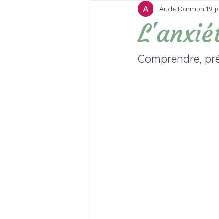
Aude Darmon
19 j
L'anxié
Comprendre, pr