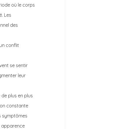
iode où le corps 
. Les 
onnel des 
n conflit 
ent se sentir 
gmenter leur 
 de plus en plus 
son constante 
les symptômes 
ur apparence 