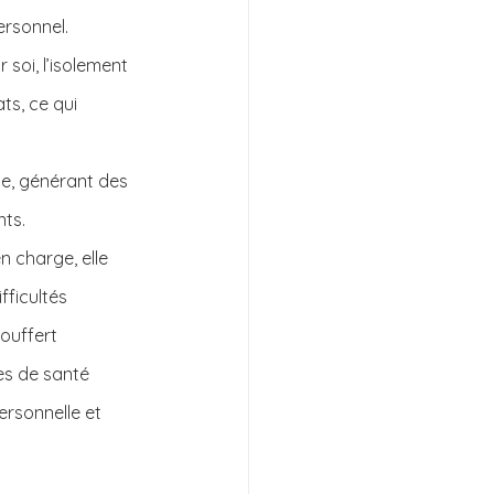
ersonnel.
 soi, l’isolement 
ats, ce qui 
ue, générant des 
nts.
n charge, elle 
fficultés 
ouffert 
es de santé 
ersonnelle et 