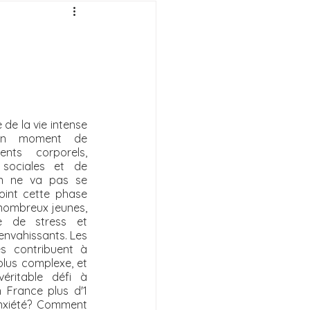
de la vie intense 
 un moment de 
nts corporels, 
 sociales et de 
On ne va pas se 
oint cette phase 
 nombreux jeunes, 
e de stress et 
envahissants. Les 
s contribuent à 
lus complexe, et 
éritable défi à 
 France plus d'1 
nxiété? Comment 