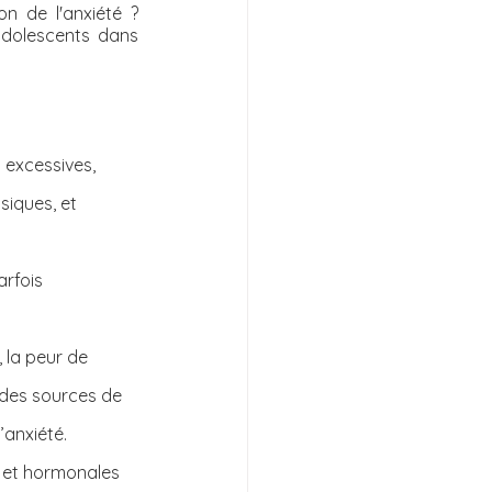
 de l'anxiété ? 
adolescents dans 
 excessives, 
siques, et 
rfois 
 la peur de 
rdes sources de 
’anxiété.
s et hormonales 