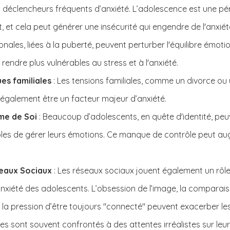
 déclencheurs fréquents d’anxiété. L’adolescence est une pér
 et cela peut générer une insécurité qui engendre de l'anxiété
nales, liées à la puberté, peuvent perturber l'équilibre émoti
 rendre plus vulnérables au stress et à l'anxiété.
es familiales
 : Les tensions familiales, comme un divorce ou u
 également être un facteur majeur d’anxiété. 
me de Soi
 : Beaucoup d’adolescents, en quête d'identité, peuv
les de gérer leurs émotions. Ce manque de contrôle peut au
seaux Sociaux
 : Les réseaux sociaux jouent également un rôle
anxiété des adolescents. L’obsession de l’image, la comparai
et la pression d’être toujours "connecté" peuvent exacerber 
nes sont souvent confrontés à des attentes irréalistes sur le