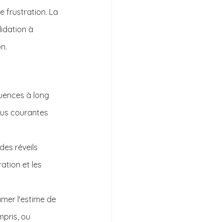
e frustration. La 
idation à 
n.
uences à long 
lus courantes 
des réveils 
ation et les 
amer l'estime de 
pris, ou 