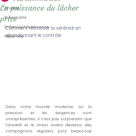
La puissance du lâcher
Anxiété
prise
Parentalité
Enfance/Adolescence
Comment retrouver la sérénité en 
abandonnant le contrôle
Maternité
Dans notre monde moderne, où la 
pression et les exigences sont 
omniprésentes, il n'est pas surprenant que 
l'anxiété et le stress soient devenus des 
compagnons réguliers pour beaucoup 