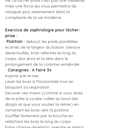
vie. Le lâcher-prise n'est pas une faiblesse, 
mais une force qui vous permettra de 
naviguer plus sereinement dans la 
complexité de la vie moderne.
Exercice de sophrologie pour lâcher-
prise : 
-
Position :
 debout, les pieds parallèles 
écartés de la largeur du bassin. Genoux 
déverrouillés, bras relâchés le long du 
corps, dos droit et la tête dans le 
prolongement de la colonne vertébrale.
- 
Consignes : A faire 3x
Inspirer par le nez
Lever les bras à l'horizontale tout en 
bloquant sa respiration
Secouer ses mains (comme si vous aviez 
de la pâte à cookie collée au bout des 
doigts et que vous vouliez la retirer) en 
ramenant les bras vers la poitrine
Souffler fortement par la bouche en 
relâchant les bras le long du corps
Entre chaque répétition, prendre le temps 