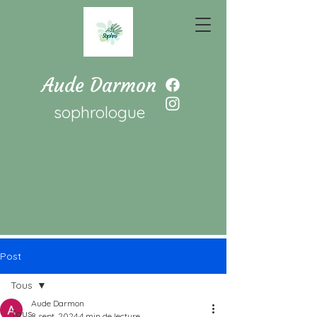
Aude Darmon
sophrologue
Post
Tous
Aude Darmon
Tous
8 sept. 2024
4 min de lecture