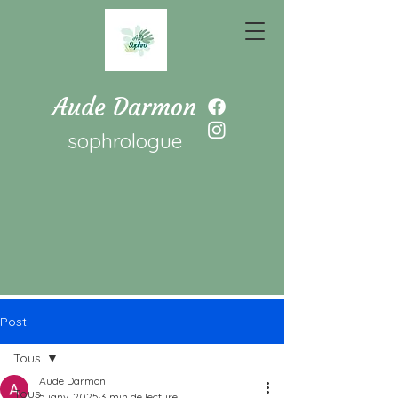
Aude Darmon
sophrologue
Post
Tous
Aude Darmon
Tous
5 janv. 2025
3 min de lecture