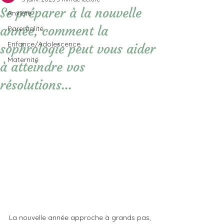
Se préparer à la nouvelle
Anxiété
année, comment la
Parentalité
Enfance/Adolescence
sophrologie peut vous aider
Maternité
à atteindre vos
résolutions...
La nouvelle année approche à grands pas, 