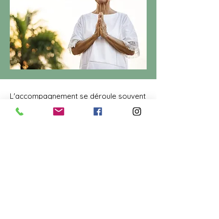
L'accompagnement se déroule souvent
sur plusieurs séances, ainsi, je travaille
les séances en étapes :
1ère étape
: Je
vide le négatif
les
tensions, les peurs, les émotions
envahissantes.
2nde étape
: Je me
remplis de positif
,
de calme, de sérénité, de confiance,
d'émotion positive.
Etapes suivantes
: Je
prends
conscience et renforce mes
capacités
pour pérenniser le bien-être,